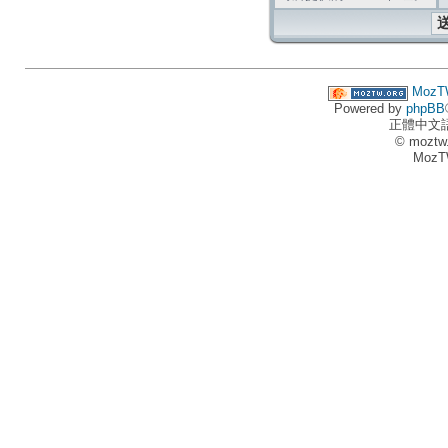
MozT
Powered by
phpBB
正體中文
© moztw
MozT