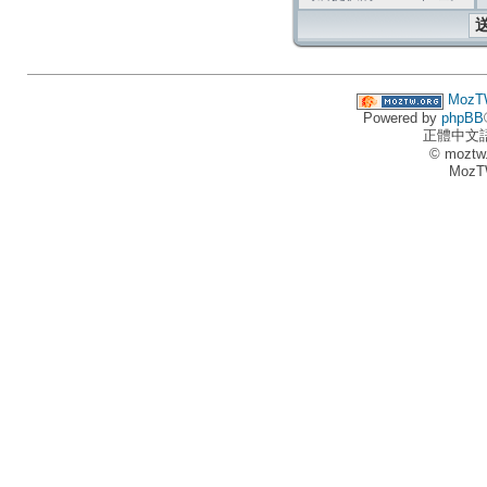
MozT
Powered by
phpBB
正體中文
© moztw
MozT