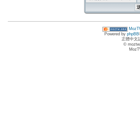
MozT
Powered by
phpBB
正體中文
© moztw
MozT