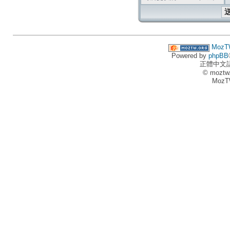
MozT
Powered by
phpBB
正體中文
© moztw
MozT