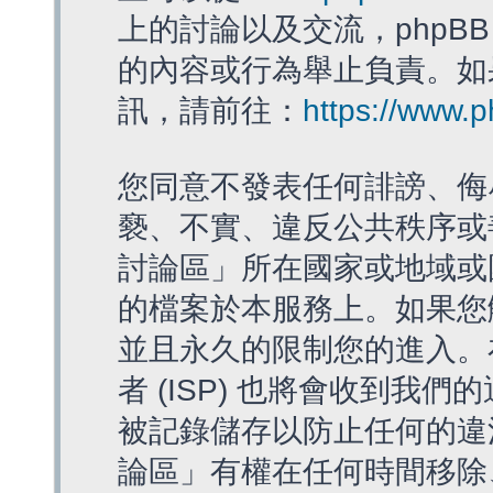
上的討論以及交流，phpBB
的內容或行為舉止負責。如果
訊，請前往：
https://www.
您同意不發表任何誹謗、侮
褻、不實、違反公共秩序或
討論區」所在國家或地域或
的檔案於本服務上。如果您
並且永久的限制您的進入。
者 (ISP) 也將會收到我們
被記錄儲存以防止任何的違法
論區」有權在任何時間移除