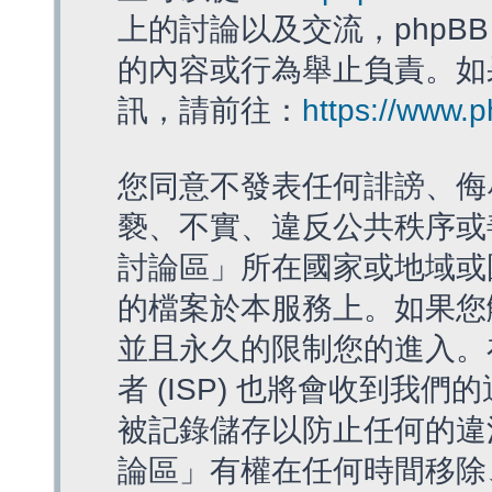
上的討論以及交流，phpBB
的內容或行為舉止負責。如果
訊，請前往：
https://www.
您同意不發表任何誹謗、侮
褻、不實、違反公共秩序或
討論區」所在國家或地域或
的檔案於本服務上。如果您
並且永久的限制您的進入。
者 (ISP) 也將會收到我們
被記錄儲存以防止任何的違法
論區」有權在任何時間移除