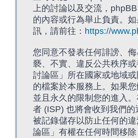
上的討論以及交流，phpBB
的內容或行為舉止負責。如果
訊，請前往：
https://www.
您同意不發表任何誹謗、侮
褻、不實、違反公共秩序或
討論區」所在國家或地域或
的檔案於本服務上。如果您
並且永久的限制您的進入。
者 (ISP) 也將會收到我們
被記錄儲存以防止任何的違法
論區」有權在任何時間移除