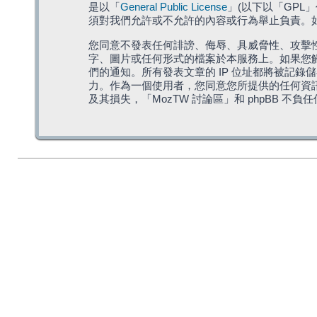
是以「
General Public License
」(以下以「GPL
須對我們允許或不允許的內容或行為舉止負責。如果
您同意不發表任何誹謗、侮辱、具威脅性、攻擊性
字、圖片或任何形式的檔案於本服務上。如果您觸
們的通知。所有發表文章的 IP 位址都將被記錄
力。作為一個使用者，您同意您所提供的任何資
及其損失，「MozTW 討論區」和 phpBB 不負