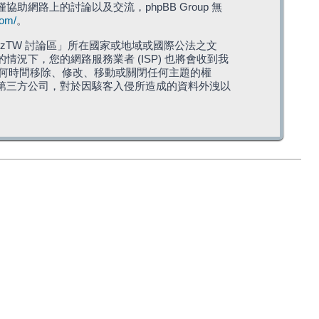
僅協助網路上的討論以及交流，phpBB Group 無
com/
。
TW 討論區」所在國家或地域或國際公法之文
下，您的網路服務業者 (ISP) 也將會收到我
在任何時間移除、修改、移動或關閉任何主題的權
第三方公司，對於因駭客入侵所造成的資料外洩以