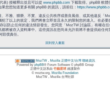
」代表) 授權釋出並且可以從
www.phpbb.com
下載取得。phpBB 軟體
您想知道更多有關 phpBB 的資訊，請前往：
https://www.phpbb.
、不雅、猥褻、不實、違反公共秩序或善良風俗、或其他違反「Moz
犯了以上的規定，我們將會立即並且永久的限制您的進入。在必要的情況
儲存以防止任何的違法情節發生。您同意「MozTW 討論區」有權
訊都將被存入資料庫中。這些資訊在您尚未允許前將不會提供給任何
任何賠償責任。
回到登入畫面
MozTW，Mozilla 正體中文/台灣
聯絡資訊
Powered by
phpBB
® Forum Software © phpBB Group
正體中文語系由
竹貓星球
維護製作
© moztw.org,
Mozilla Foundation
MozTW，Mozilla 台灣社群