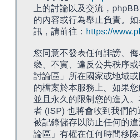
上的討論以及交流，phpBB
的內容或行為舉止負責。如果
訊，請前往：
https://www.
您同意不發表任何誹謗、侮
褻、不實、違反公共秩序或
討論區」所在國家或地域或
的檔案於本服務上。如果您
並且永久的限制您的進入。
者 (ISP) 也將會收到我們
被記錄儲存以防止任何的違法
論區」有權在任何時間移除