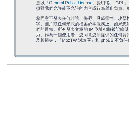
是以「
General Public License
」(以下以「GPL
須對我們允許或不允許的內容或行為舉止負責。如果
您同意不發表任何誹謗、侮辱、具威脅性、攻擊性
字、圖片或任何形式的檔案於本服務上。如果您觸
們的通知。所有發表文章的 IP 位址都將被記錄
力。作為一個使用者，您同意您所提供的任何資
及其損失，「MozTW 討論區」和 phpBB 不負