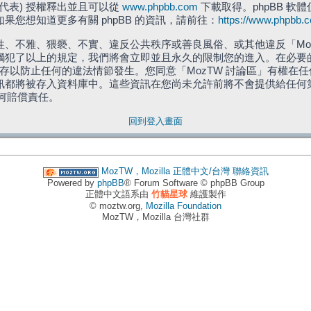
」代表) 授權釋出並且可以從
www.phpbb.com
下載取得。phpBB 軟體
您想知道更多有關 phpBB 的資訊，請前往：
https://www.phpbb.
、不雅、猥褻、不實、違反公共秩序或善良風俗、或其他違反「Moz
犯了以上的規定，我們將會立即並且永久的限制您的進入。在必要的情況
儲存以防止任何的違法情節發生。您同意「MozTW 討論區」有權
訊都將被存入資料庫中。這些資訊在您尚未允許前將不會提供給任何
任何賠償責任。
回到登入畫面
MozTW，Mozilla 正體中文/台灣
聯絡資訊
Powered by
phpBB
® Forum Software © phpBB Group
正體中文語系由
竹貓星球
維護製作
© moztw.org,
Mozilla Foundation
MozTW，Mozilla 台灣社群