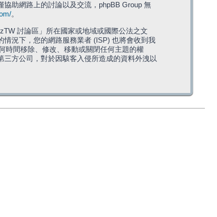
僅協助網路上的討論以及交流，phpBB Group 無
com/
。
TW 討論區」所在國家或地域或國際公法之文
下，您的網路服務業者 (ISP) 也將會收到我
在任何時間移除、修改、移動或關閉任何主題的權
第三方公司，對於因駭客入侵所造成的資料外洩以