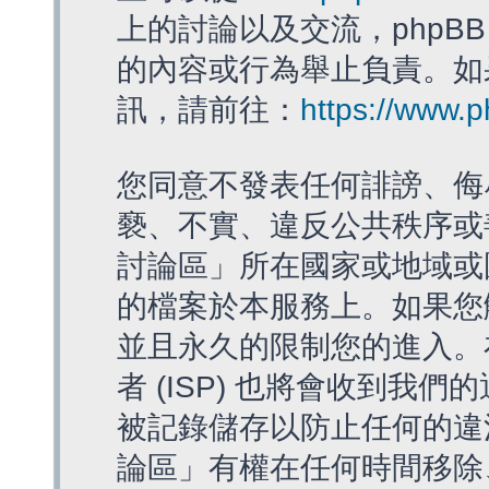
上的討論以及交流，phpBB
的內容或行為舉止負責。如果
訊，請前往：
https://www.
您同意不發表任何誹謗、侮
褻、不實、違反公共秩序或
討論區」所在國家或地域或
的檔案於本服務上。如果您
並且永久的限制您的進入。
者 (ISP) 也將會收到我們
被記錄儲存以防止任何的違法
論區」有權在任何時間移除