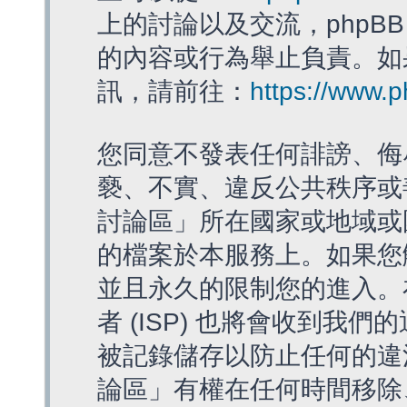
上的討論以及交流，phpBB
的內容或行為舉止負責。如果
訊，請前往：
https://www.
您同意不發表任何誹謗、侮
褻、不實、違反公共秩序或
討論區」所在國家或地域或
的檔案於本服務上。如果您
並且永久的限制您的進入。
者 (ISP) 也將會收到我們
被記錄儲存以防止任何的違法
論區」有權在任何時間移除