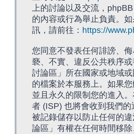
上的討論以及交流，phpBB
的內容或行為舉止負責。如果
訊，請前往：
https://www.
您同意不發表任何誹謗、侮
褻、不實、違反公共秩序或
討論區」所在國家或地域或
的檔案於本服務上。如果您
並且永久的限制您的進入。
者 (ISP) 也將會收到我們
被記錄儲存以防止任何的違法
論區」有權在任何時間移除