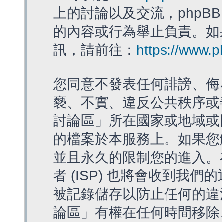
上的討論以及交流，phpBB
的內容或行為舉止負責。如果
訊，請前往：
https://www.
您同意不發表任何誹謗、侮
褻、不實、違反公共秩序或
討論區」所在國家或地域或
的檔案於本服務上。如果您
並且永久的限制您的進入。
者 (ISP) 也將會收到我們
被記錄儲存以防止任何的違法
論區」有權在任何時間移除