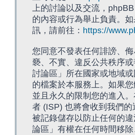
上的討論以及交流，phpBB
的內容或行為舉止負責。如果
訊，請前往：
https://www.
您同意不發表任何誹謗、侮
褻、不實、違反公共秩序或
討論區」所在國家或地域或
的檔案於本服務上。如果您
並且永久的限制您的進入。
者 (ISP) 也將會收到我們
被記錄儲存以防止任何的違法
論區」有權在任何時間移除