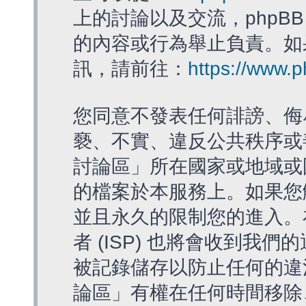
上的討論以及交流，phpBB
的內容或行為舉止負責。如果
訊，請前往：
https://www.
您同意不發表任何誹謗、侮
褻、不實、違反公共秩序或
討論區」所在國家或地域或
的檔案於本服務上。如果您
並且永久的限制您的進入。
者 (ISP) 也將會收到我們
被記錄儲存以防止任何的違法
論區」有權在任何時間移除