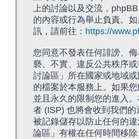
上的討論以及交流，phpBB
的內容或行為舉止負責。如果
訊，請前往：
https://www.
您同意不發表任何誹謗、侮
褻、不實、違反公共秩序或
討論區」所在國家或地域或
的檔案於本服務上。如果您
並且永久的限制您的進入。
者 (ISP) 也將會收到我們
被記錄儲存以防止任何的違法
論區」有權在任何時間移除