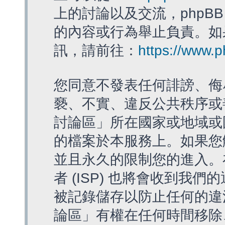
上的討論以及交流，phpBB
的內容或行為舉止負責。如果
訊，請前往：
https://www.
您同意不發表任何誹謗、侮
褻、不實、違反公共秩序或
討論區」所在國家或地域或
的檔案於本服務上。如果您
並且永久的限制您的進入。
者 (ISP) 也將會收到我們
被記錄儲存以防止任何的違法
論區」有權在任何時間移除