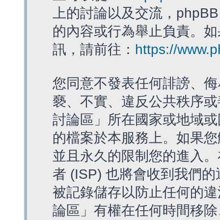
上的討論以及交流，phpBB
的內容或行為舉止負責。如果
訊，請前往：
https://www.
您同意不發表任何誹謗、侮
褻、不實、違反公共秩序或
討論區」所在國家或地域或
的檔案於本服務上。如果您
並且永久的限制您的進入。
者 (ISP) 也將會收到我們
被記錄儲存以防止任何的違法
論區」有權在任何時間移除