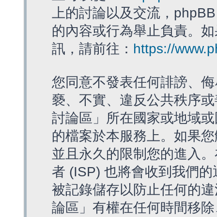
上的討論以及交流，phpBB
的內容或行為舉止負責。如果
訊，請前往：
https://www.
您同意不發表任何誹謗、侮
褻、不實、違反公共秩序或
討論區」所在國家或地域或
的檔案於本服務上。如果您
並且永久的限制您的進入。
者 (ISP) 也將會收到我們
被記錄儲存以防止任何的違法
論區」有權在任何時間移除