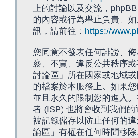
上的討論以及交流，phpBB
的內容或行為舉止負責。如果
訊，請前往：
https://www.
您同意不發表任何誹謗、侮
褻、不實、違反公共秩序或
討論區」所在國家或地域或
的檔案於本服務上。如果您
並且永久的限制您的進入。
者 (ISP) 也將會收到我們
被記錄儲存以防止任何的違法
論區」有權在任何時間移除