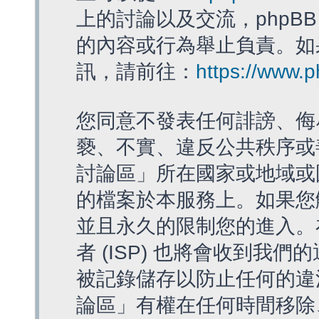
上的討論以及交流，phpBB
的內容或行為舉止負責。如果
訊，請前往：
https://www.
您同意不發表任何誹謗、侮
褻、不實、違反公共秩序或
討論區」所在國家或地域或
的檔案於本服務上。如果您
並且永久的限制您的進入。
者 (ISP) 也將會收到我們
被記錄儲存以防止任何的違法
論區」有權在任何時間移除