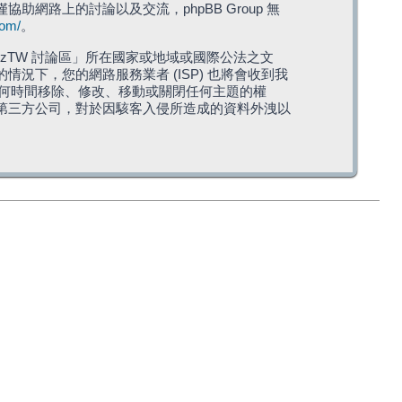
僅協助網路上的討論以及交流，phpBB Group 無
com/
。
TW 討論區」所在國家或地域或國際公法之文
下，您的網路服務業者 (ISP) 也將會收到我
在任何時間移除、修改、移動或關閉任何主題的權
第三方公司，對於因駭客入侵所造成的資料外洩以