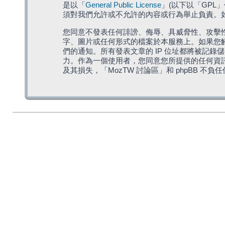
是以「
General Public License
」(以下以「GPL
須對我們允許或不允許的內容或行為舉止負責。如果
您同意不發表任何誹謗、侮辱、具威脅性、攻擊性
字、圖片或任何形式的檔案於本服務上。如果您觸
們的通知。所有發表文章的 IP 位址都將被記錄
力。作為一個使用者，您同意您所提供的任何資
及其損失，「MozTW 討論區」和 phpBB 不負