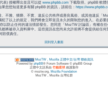
」代表) 授權釋出並且可以從
www.phpbb.com
下載取得。phpBB 軟體
您想知道更多有關 phpBB 的資訊，請前往：
https://www.phpbb.
、不雅、猥褻、不實、違反公共秩序或善良風俗、或其他違反「Moz
犯了以上的規定，我們將會立即並且永久的限制您的進入。在必要的情況
儲存以防止任何的違法情節發生。您同意「MozTW 討論區」有權
訊都將被存入資料庫中。這些資訊在您尚未允許前將不會提供給任何
任何賠償責任。
回到登入畫面
MozTW，Mozilla 正體中文/台灣
聯絡資訊
Powered by
phpBB
® Forum Software © phpBB Group
正體中文語系由
竹貓星球
維護製作
© moztw.org,
Mozilla Foundation
MozTW，Mozilla 台灣社群