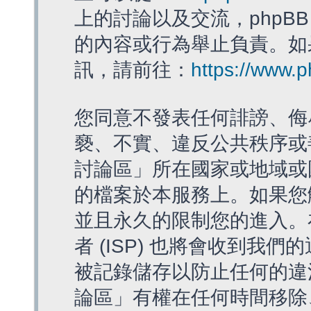
上的討論以及交流，phpBB
的內容或行為舉止負責。如果
訊，請前往：
https://www.
您同意不發表任何誹謗、侮
褻、不實、違反公共秩序或
討論區」所在國家或地域或
的檔案於本服務上。如果您
並且永久的限制您的進入。
者 (ISP) 也將會收到我們
被記錄儲存以防止任何的違法
論區」有權在任何時間移除