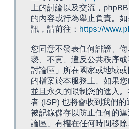
上的討論以及交流，phpBB
的內容或行為舉止負責。如果
訊，請前往：
https://www.
您同意不發表任何誹謗、侮
褻、不實、違反公共秩序或
討論區」所在國家或地域或
的檔案於本服務上。如果您
並且永久的限制您的進入。
者 (ISP) 也將會收到我們
被記錄儲存以防止任何的違法
論區」有權在任何時間移除