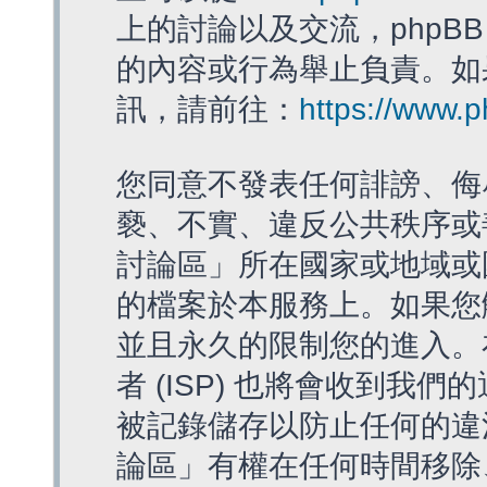
上的討論以及交流，phpBB
的內容或行為舉止負責。如果
訊，請前往：
https://www.
您同意不發表任何誹謗、侮
褻、不實、違反公共秩序或
討論區」所在國家或地域或
的檔案於本服務上。如果您
並且永久的限制您的進入。
者 (ISP) 也將會收到我們
被記錄儲存以防止任何的違法
論區」有權在任何時間移除