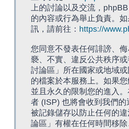
上的討論以及交流，phpBB
的內容或行為舉止負責。如果
訊，請前往：
https://www.
您同意不發表任何誹謗、侮
褻、不實、違反公共秩序或
討論區」所在國家或地域或
的檔案於本服務上。如果您
並且永久的限制您的進入。
者 (ISP) 也將會收到我們
被記錄儲存以防止任何的違法
論區」有權在任何時間移除