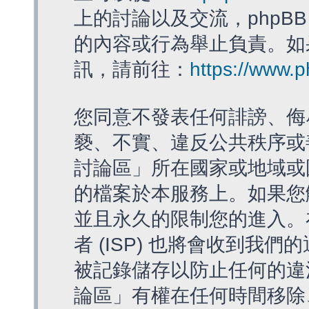
上的討論以及交流，phpBB
的內容或行為舉止負責。如果
訊，請前往：
https://www.
您同意不發表任何誹謗、侮
褻、不實、違反公共秩序或
討論區」所在國家或地域或
的檔案於本服務上。如果您
並且永久的限制您的進入。
者 (ISP) 也將會收到我們
被記錄儲存以防止任何的違法
論區」有權在任何時間移除