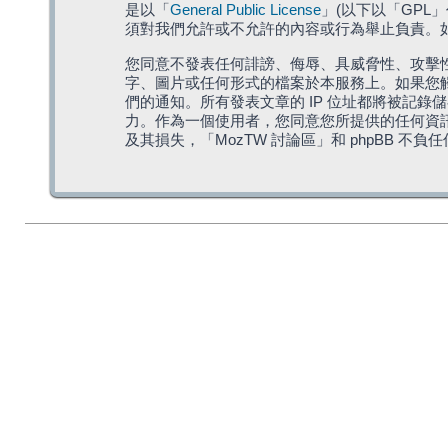
是以「
General Public License
」(以下以「GPL
須對我們允許或不允許的內容或行為舉止負責。如果
您同意不發表任何誹謗、侮辱、具威脅性、攻擊性
字、圖片或任何形式的檔案於本服務上。如果您觸
們的通知。所有發表文章的 IP 位址都將被記錄
力。作為一個使用者，您同意您所提供的任何資
及其損失，「MozTW 討論區」和 phpBB 不負