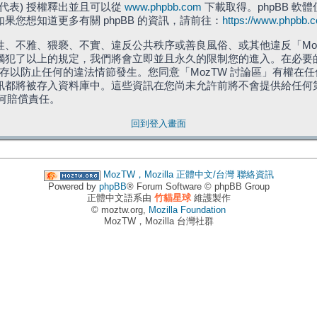
」代表) 授權釋出並且可以從
www.phpbb.com
下載取得。phpBB 軟體
您想知道更多有關 phpBB 的資訊，請前往：
https://www.phpbb.
、不雅、猥褻、不實、違反公共秩序或善良風俗、或其他違反「Moz
犯了以上的規定，我們將會立即並且永久的限制您的進入。在必要的情況
儲存以防止任何的違法情節發生。您同意「MozTW 討論區」有權
訊都將被存入資料庫中。這些資訊在您尚未允許前將不會提供給任何
任何賠償責任。
回到登入畫面
MozTW，Mozilla 正體中文/台灣
聯絡資訊
Powered by
phpBB
® Forum Software © phpBB Group
正體中文語系由
竹貓星球
維護製作
© moztw.org,
Mozilla Foundation
MozTW，Mozilla 台灣社群