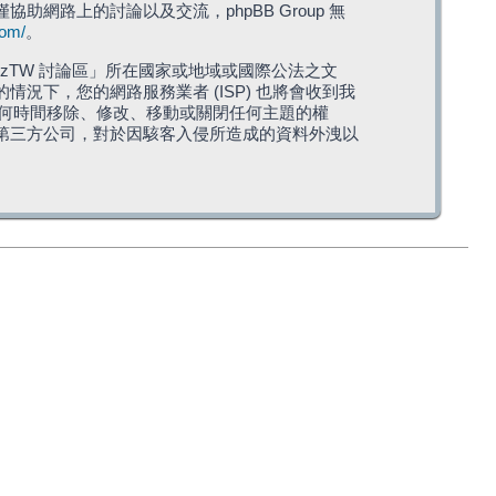
僅協助網路上的討論以及交流，phpBB Group 無
com/
。
TW 討論區」所在國家或地域或國際公法之文
下，您的網路服務業者 (ISP) 也將會收到我
在任何時間移除、修改、移動或關閉任何主題的權
第三方公司，對於因駭客入侵所造成的資料外洩以