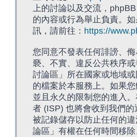
上的討論以及交流，phpBB
的內容或行為舉止負責。如果
訊，請前往：
https://www.
您同意不發表任何誹謗、侮
褻、不實、違反公共秩序或
討論區」所在國家或地域或
的檔案於本服務上。如果您
並且永久的限制您的進入。
者 (ISP) 也將會收到我們
被記錄儲存以防止任何的違法
論區」有權在任何時間移除