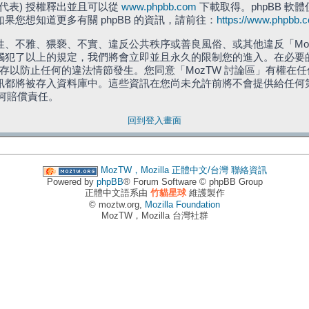
」代表) 授權釋出並且可以從
www.phpbb.com
下載取得。phpBB 軟體
您想知道更多有關 phpBB 的資訊，請前往：
https://www.phpbb.
、不雅、猥褻、不實、違反公共秩序或善良風俗、或其他違反「Moz
犯了以上的規定，我們將會立即並且永久的限制您的進入。在必要的情況
儲存以防止任何的違法情節發生。您同意「MozTW 討論區」有權
訊都將被存入資料庫中。這些資訊在您尚未允許前將不會提供給任何
任何賠償責任。
回到登入畫面
MozTW，Mozilla 正體中文/台灣
聯絡資訊
Powered by
phpBB
® Forum Software © phpBB Group
正體中文語系由
竹貓星球
維護製作
© moztw.org,
Mozilla Foundation
MozTW，Mozilla 台灣社群