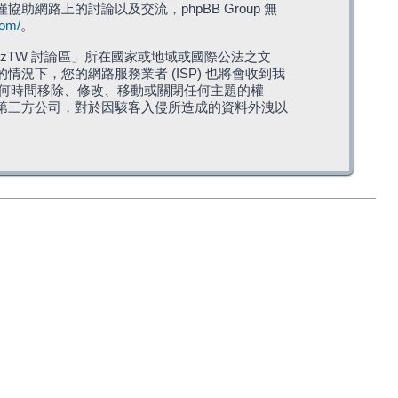
僅協助網路上的討論以及交流，phpBB Group 無
com/
。
TW 討論區」所在國家或地域或國際公法之文
下，您的網路服務業者 (ISP) 也將會收到我
在任何時間移除、修改、移動或關閉任何主題的權
第三方公司，對於因駭客入侵所造成的資料外洩以