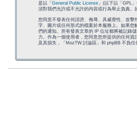
是以「
General Public License
」(以下以「GPL
須對我們允許或不允許的內容或行為舉止負責。如果
您同意不發表任何誹謗、侮辱、具威脅性、攻擊性
字、圖片或任何形式的檔案於本服務上。如果您觸
們的通知。所有發表文章的 IP 位址都將被記錄
力。作為一個使用者，您同意您所提供的任何資
及其損失，「MozTW 討論區」和 phpBB 不負