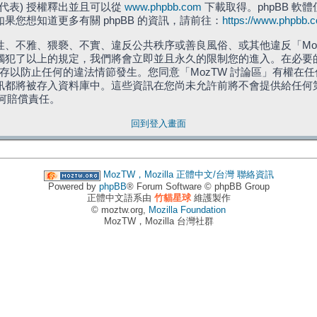
」代表) 授權釋出並且可以從
www.phpbb.com
下載取得。phpBB 軟體
您想知道更多有關 phpBB 的資訊，請前往：
https://www.phpbb.
、不雅、猥褻、不實、違反公共秩序或善良風俗、或其他違反「Moz
犯了以上的規定，我們將會立即並且永久的限制您的進入。在必要的情況
儲存以防止任何的違法情節發生。您同意「MozTW 討論區」有權
訊都將被存入資料庫中。這些資訊在您尚未允許前將不會提供給任何
任何賠償責任。
回到登入畫面
MozTW，Mozilla 正體中文/台灣
聯絡資訊
Powered by
phpBB
® Forum Software © phpBB Group
正體中文語系由
竹貓星球
維護製作
© moztw.org,
Mozilla Foundation
MozTW，Mozilla 台灣社群