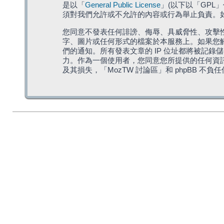
是以「
General Public License
」(以下以「GPL
須對我們允許或不允許的內容或行為舉止負責。如果
您同意不發表任何誹謗、侮辱、具威脅性、攻擊性
字、圖片或任何形式的檔案於本服務上。如果您觸
們的通知。所有發表文章的 IP 位址都將被記錄
力。作為一個使用者，您同意您所提供的任何資
及其損失，「MozTW 討論區」和 phpBB 不負