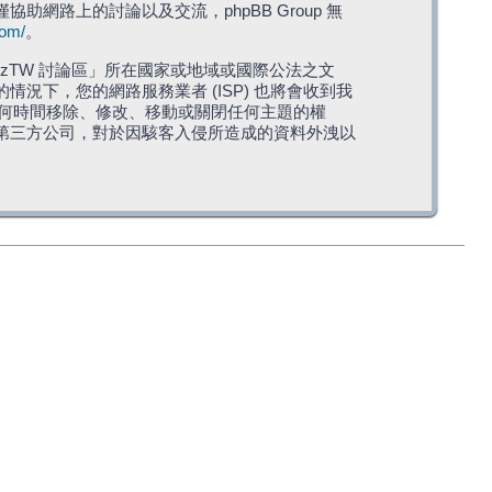
僅協助網路上的討論以及交流，phpBB Group 無
com/
。
TW 討論區」所在國家或地域或國際公法之文
下，您的網路服務業者 (ISP) 也將會收到我
在任何時間移除、修改、移動或關閉任何主題的權
第三方公司，對於因駭客入侵所造成的資料外洩以