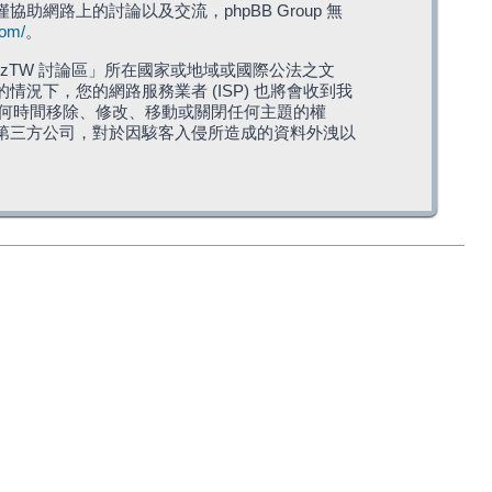
僅協助網路上的討論以及交流，phpBB Group 無
com/
。
TW 討論區」所在國家或地域或國際公法之文
下，您的網路服務業者 (ISP) 也將會收到我
在任何時間移除、修改、移動或關閉任何主題的權
第三方公司，對於因駭客入侵所造成的資料外洩以