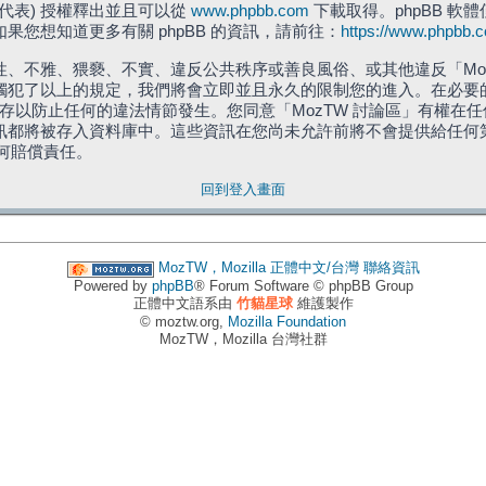
」代表) 授權釋出並且可以從
www.phpbb.com
下載取得。phpBB 軟體
您想知道更多有關 phpBB 的資訊，請前往：
https://www.phpbb.
、不雅、猥褻、不實、違反公共秩序或善良風俗、或其他違反「Moz
犯了以上的規定，我們將會立即並且永久的限制您的進入。在必要的情況
儲存以防止任何的違法情節發生。您同意「MozTW 討論區」有權
訊都將被存入資料庫中。這些資訊在您尚未允許前將不會提供給任何
任何賠償責任。
回到登入畫面
MozTW，Mozilla 正體中文/台灣
聯絡資訊
Powered by
phpBB
® Forum Software © phpBB Group
正體中文語系由
竹貓星球
維護製作
© moztw.org,
Mozilla Foundation
MozTW，Mozilla 台灣社群