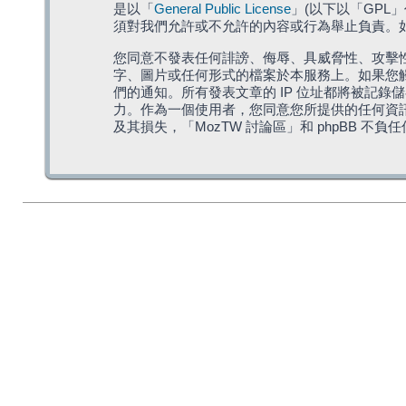
是以「
General Public License
」(以下以「GPL
須對我們允許或不允許的內容或行為舉止負責。如果
您同意不發表任何誹謗、侮辱、具威脅性、攻擊性
字、圖片或任何形式的檔案於本服務上。如果您觸
們的通知。所有發表文章的 IP 位址都將被記錄
力。作為一個使用者，您同意您所提供的任何資
及其損失，「MozTW 討論區」和 phpBB 不負