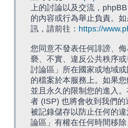
上的討論以及交流，phpBB
的內容或行為舉止負責。如果
訊，請前往：
https://www.
您同意不發表任何誹謗、侮
褻、不實、違反公共秩序或
討論區」所在國家或地域或
的檔案於本服務上。如果您
並且永久的限制您的進入。
者 (ISP) 也將會收到我們
被記錄儲存以防止任何的違法
論區」有權在任何時間移除