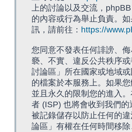
上的討論以及交流，phpBB
的內容或行為舉止負責。如果
訊，請前往：
https://www.
您同意不發表任何誹謗、侮
褻、不實、違反公共秩序或
討論區」所在國家或地域或
的檔案於本服務上。如果您
並且永久的限制您的進入。
者 (ISP) 也將會收到我們
被記錄儲存以防止任何的違法
論區」有權在任何時間移除