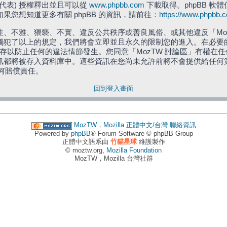
」代表) 授權釋出並且可以從
www.phpbb.com
下載取得。phpBB 軟體
您想知道更多有關 phpBB 的資訊，請前往：
https://www.phpbb.
、不雅、猥褻、不實、違反公共秩序或善良風俗、或其他違反「Moz
犯了以上的規定，我們將會立即並且永久的限制您的進入。在必要的情況
儲存以防止任何的違法情節發生。您同意「MozTW 討論區」有權
訊都將被存入資料庫中。這些資訊在您尚未允許前將不會提供給任何
任何賠償責任。
回到登入畫面
MozTW，Mozilla 正體中文/台灣
聯絡資訊
Powered by
phpBB
® Forum Software © phpBB Group
正體中文語系由
竹貓星球
維護製作
© moztw.org,
Mozilla Foundation
MozTW，Mozilla 台灣社群