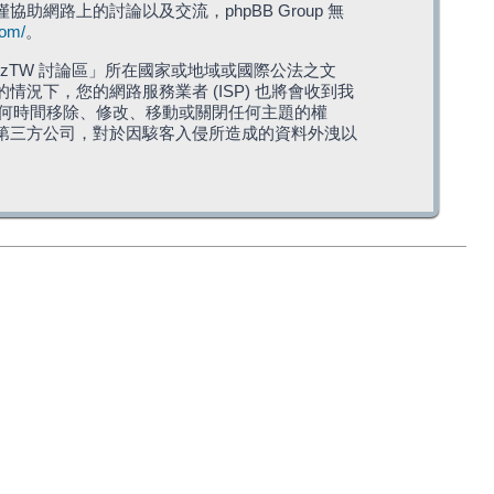
僅協助網路上的討論以及交流，phpBB Group 無
com/
。
TW 討論區」所在國家或地域或國際公法之文
下，您的網路服務業者 (ISP) 也將會收到我
在任何時間移除、修改、移動或關閉任何主題的權
第三方公司，對於因駭客入侵所造成的資料外洩以