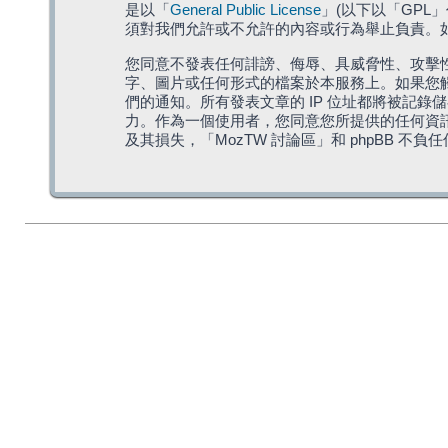
是以「
General Public License
」(以下以「GPL
須對我們允許或不允許的內容或行為舉止負責。如果
您同意不發表任何誹謗、侮辱、具威脅性、攻擊性
字、圖片或任何形式的檔案於本服務上。如果您觸
們的通知。所有發表文章的 IP 位址都將被記錄
力。作為一個使用者，您同意您所提供的任何資
及其損失，「MozTW 討論區」和 phpBB 不負