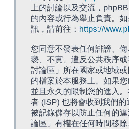
上的討論以及交流，phpBB
的內容或行為舉止負責。如果
訊，請前往：
https://www.
您同意不發表任何誹謗、侮
褻、不實、違反公共秩序或
討論區」所在國家或地域或
的檔案於本服務上。如果您
並且永久的限制您的進入。
者 (ISP) 也將會收到我們
被記錄儲存以防止任何的違法
論區」有權在任何時間移除