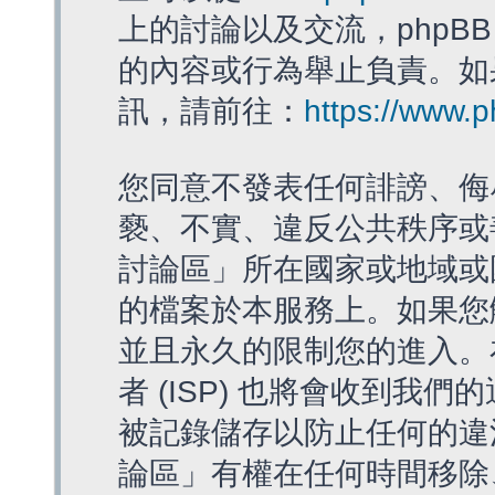
上的討論以及交流，phpBB
的內容或行為舉止負責。如果
訊，請前往：
https://www.
您同意不發表任何誹謗、侮
褻、不實、違反公共秩序或
討論區」所在國家或地域或
的檔案於本服務上。如果您
並且永久的限制您的進入。
者 (ISP) 也將會收到我們
被記錄儲存以防止任何的違法
論區」有權在任何時間移除