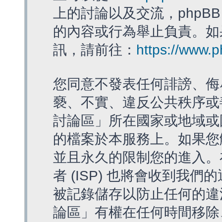
上的討論以及交流，phpBB
的內容或行為舉止負責。如果
訊，請前往：
https://www.
您同意不發表任何誹謗、侮
褻、不實、違反公共秩序或
討論區」所在國家或地域或
的檔案於本服務上。如果您
並且永久的限制您的進入。
者 (ISP) 也將會收到我們
被記錄儲存以防止任何的違法
論區」有權在任何時間移除