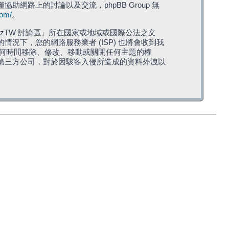
僅協助網路上的討論以及交流，phpBB Group 無
com/
。
TW 討論區」所在國家或地域或國際公法之文
下，您的網路服務業者 (ISP) 也將會收到我
在任何時間移除、修改、移動或關閉任何主題的權
第三方公司，對於因駭客入侵所造成的資料外洩以