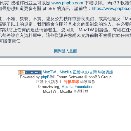
」代表) 授權釋出並且可以從
www.phpbb.com
下載取得。phpBB 軟體
您想知道更多有關 phpBB 的資訊，請前往：
https://www.phpbb.
、不雅、猥褻、不實、違反公共秩序或善良風俗、或其他違反「Moz
犯了以上的規定，我們將會立即並且永久的限制您的進入。在必要的情況
儲存以防止任何的違法情節發生。您同意「MozTW 討論區」有權
訊都將被存入資料庫中。這些資訊在您尚未允許前將不會提供給任何
任何賠償責任。
回到登入畫面
MozTW，Mozilla 正體中文/台灣
聯絡資訊
Powered by
phpBB
® Forum Software © phpBB Group
正體中文語系由
竹貓星球
維護製作
© moztw.org,
Mozilla Foundation
MozTW，Mozilla 台灣社群