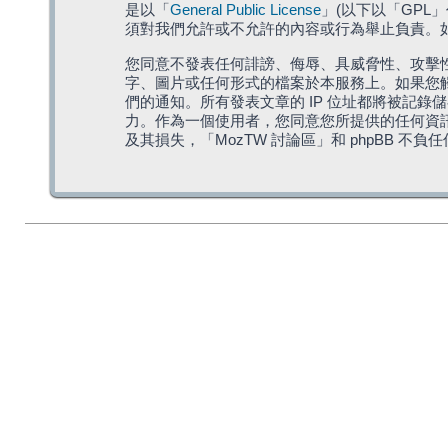
是以「
General Public License
」(以下以「GPL
須對我們允許或不允許的內容或行為舉止負責。如果
您同意不發表任何誹謗、侮辱、具威脅性、攻擊性
字、圖片或任何形式的檔案於本服務上。如果您觸
們的通知。所有發表文章的 IP 位址都將被記錄
力。作為一個使用者，您同意您所提供的任何資
及其損失，「MozTW 討論區」和 phpBB 不負