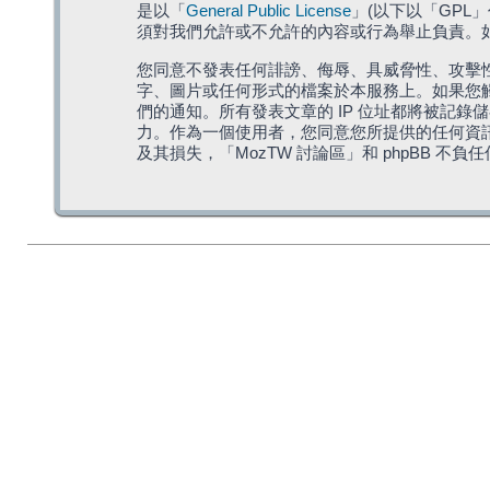
是以「
General Public License
」(以下以「GPL
須對我們允許或不允許的內容或行為舉止負責。如果
您同意不發表任何誹謗、侮辱、具威脅性、攻擊性
字、圖片或任何形式的檔案於本服務上。如果您觸
們的通知。所有發表文章的 IP 位址都將被記錄
力。作為一個使用者，您同意您所提供的任何資
及其損失，「MozTW 討論區」和 phpBB 不負