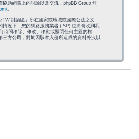
僅協助網路上的討論以及交流，phpBB Group 無
com/
。
TW 討論區」所在國家或地域或國際公法之文
下，您的網路服務業者 (ISP) 也將會收到我
在任何時間移除、修改、移動或關閉任何主題的權
第三方公司，對於因駭客入侵所造成的資料外洩以