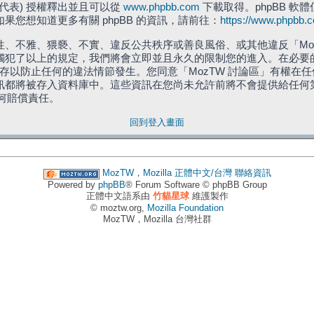
」代表) 授權釋出並且可以從
www.phpbb.com
下載取得。phpBB 軟體
您想知道更多有關 phpBB 的資訊，請前往：
https://www.phpbb.
、不雅、猥褻、不實、違反公共秩序或善良風俗、或其他違反「Moz
犯了以上的規定，我們將會立即並且永久的限制您的進入。在必要的情況
儲存以防止任何的違法情節發生。您同意「MozTW 討論區」有權
訊都將被存入資料庫中。這些資訊在您尚未允許前將不會提供給任何
任何賠償責任。
回到登入畫面
MozTW，Mozilla 正體中文/台灣
聯絡資訊
Powered by
phpBB
® Forum Software © phpBB Group
正體中文語系由
竹貓星球
維護製作
© moztw.org,
Mozilla Foundation
MozTW，Mozilla 台灣社群