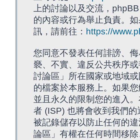
上的討論以及交流，phpBB
的內容或行為舉止負責。如果
訊，請前往：
https://www.
您同意不發表任何誹謗、侮
褻、不實、違反公共秩序或
討論區」所在國家或地域或
的檔案於本服務上。如果您
並且永久的限制您的進入。
者 (ISP) 也將會收到我們
被記錄儲存以防止任何的違法
論區」有權在任何時間移除