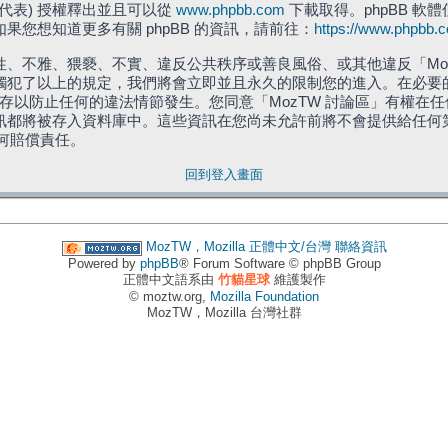
」代表) 授權釋出並且可以從
www.phpbb.com
下載取得。phpBB 軟體
您想知道更多有關 phpBB 的資訊，請前往：
https://www.phpbb.
、不雅、猥褻、不實、違反公共秩序或善良風俗、或其他違反「Moz
犯了以上的規定，我們將會立即並且永久的限制您的進入。在必要的情況
儲存以防止任何的違法情節發生。您同意「MozTW 討論區」有權
訊都將被存入資料庫中。這些資訊在您尚未允許前將不會提供給任何
任何賠償責任。
回到登入畫面
MozTW，Mozilla 正體中文/台灣
聯絡資訊
Powered by
phpBB
® Forum Software © phpBB Group
正體中文語系由
竹貓星球
維護製作
© moztw.org,
Mozilla Foundation
MozTW，Mozilla 台灣社群