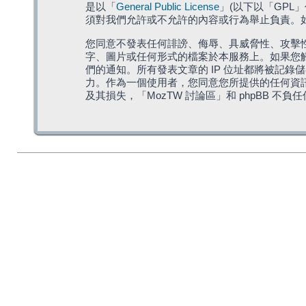
是以「
General Public License
」(以下以「GPL
須對我們允許或不允許的內容或行為舉止負責。如果
您同意不發表任何誹謗、侮辱、具威脅性、攻擊性
字、圖片或任何形式的檔案於本服務上。如果您觸
們的通知。所有發表文章的 IP 位址都將被記錄
力。作為一個使用者，您同意您所提供的任何資
及其損失，「MozTW 討論區」和 phpBB 不負