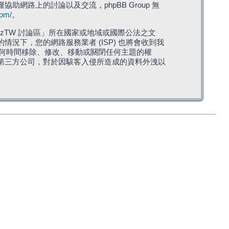
僅協助網路上的討論以及交流，phpBB Group 無
com/
。
TW 討論區」所在國家或地域或國際公法之文
下，您的網路服務業者 (ISP) 也將會收到我
在任何時間移除、修改、移動或關閉任何主題的權
第三方公司，對於因駭客入侵所造成的資料外洩以