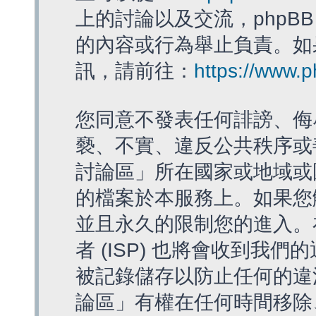
上的討論以及交流，phpBB
的內容或行為舉止負責。如果
訊，請前往：
https://www.
您同意不發表任何誹謗、侮
褻、不實、違反公共秩序或
討論區」所在國家或地域或
的檔案於本服務上。如果您
並且永久的限制您的進入。
者 (ISP) 也將會收到我們
被記錄儲存以防止任何的違法
論區」有權在任何時間移除