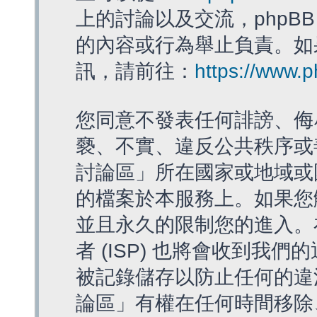
上的討論以及交流，phpBB
的內容或行為舉止負責。如果
訊，請前往：
https://www.
您同意不發表任何誹謗、侮
褻、不實、違反公共秩序或
討論區」所在國家或地域或
的檔案於本服務上。如果您
並且永久的限制您的進入。
者 (ISP) 也將會收到我們
被記錄儲存以防止任何的違法
論區」有權在任何時間移除