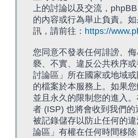
上的討論以及交流，phpBB
的內容或行為舉止負責。如果
訊，請前往：
https://www.
您同意不發表任何誹謗、侮
褻、不實、違反公共秩序或
討論區」所在國家或地域或
的檔案於本服務上。如果您
並且永久的限制您的進入。
者 (ISP) 也將會收到我們
被記錄儲存以防止任何的違法
論區」有權在任何時間移除