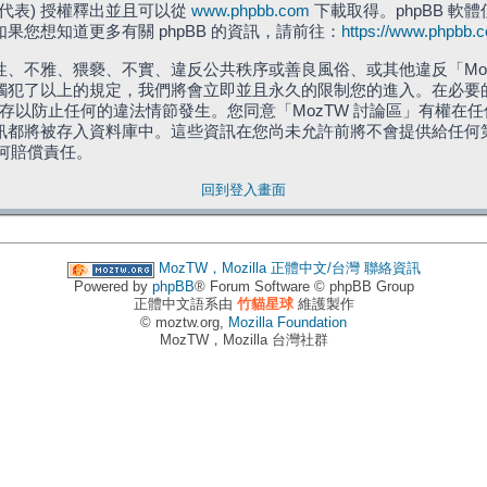
」代表) 授權釋出並且可以從
www.phpbb.com
下載取得。phpBB 軟體
您想知道更多有關 phpBB 的資訊，請前往：
https://www.phpbb.
、不雅、猥褻、不實、違反公共秩序或善良風俗、或其他違反「Moz
犯了以上的規定，我們將會立即並且永久的限制您的進入。在必要的情況
儲存以防止任何的違法情節發生。您同意「MozTW 討論區」有權
訊都將被存入資料庫中。這些資訊在您尚未允許前將不會提供給任何
任何賠償責任。
回到登入畫面
MozTW，Mozilla 正體中文/台灣
聯絡資訊
Powered by
phpBB
® Forum Software © phpBB Group
正體中文語系由
竹貓星球
維護製作
© moztw.org,
Mozilla Foundation
MozTW，Mozilla 台灣社群