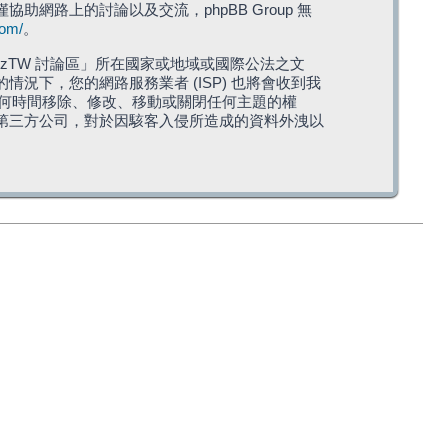
僅協助網路上的討論以及交流，phpBB Group 無
com/
。
TW 討論區」所在國家或地域或國際公法之文
下，您的網路服務業者 (ISP) 也將會收到我
在任何時間移除、修改、移動或關閉任何主題的權
第三方公司，對於因駭客入侵所造成的資料外洩以