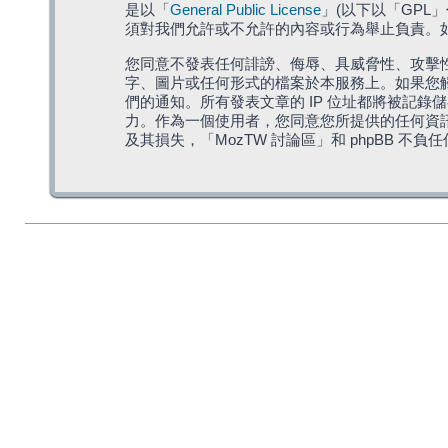
是以「
General Public License
」(以下以「GPL
須對我們允許或不允許的內容或行為舉止負責。如果
您同意不發表任何誹謗、侮辱、具威脅性、攻擊性
字、圖片或任何形式的檔案於本服務上。如果您觸
們的通知。所有發表文章的 IP 位址都將被記錄
力。作為一個使用者，您同意您所提供的任何資
及其損失，「MozTW 討論區」和 phpBB 不負