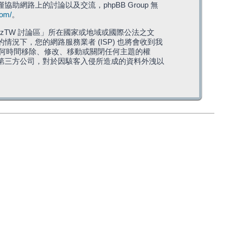
僅協助網路上的討論以及交流，phpBB Group 無
com/
。
TW 討論區」所在國家或地域或國際公法之文
下，您的網路服務業者 (ISP) 也將會收到我
在任何時間移除、修改、移動或關閉任何主題的權
第三方公司，對於因駭客入侵所造成的資料外洩以