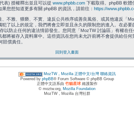
」代表) 授權釋出並且可以從
www.phpbb.com
下載取得。phpBB 軟體
您想知道更多有關 phpBB 的資訊，請前往：
https://www.phpbb.
、不雅、猥褻、不實、違反公共秩序或善良風俗、或其他違反「Moz
犯了以上的規定，我們將會立即並且永久的限制您的進入。在必要的情況
儲存以防止任何的違法情節發生。您同意「MozTW 討論區」有權
訊都將被存入資料庫中。這些資訊在您尚未允許前將不會提供給任何
任何賠償責任。
回到登入畫面
MozTW，Mozilla 正體中文/台灣
聯絡資訊
Powered by
phpBB
® Forum Software © phpBB Group
正體中文語系由
竹貓星球
維護製作
© moztw.org,
Mozilla Foundation
MozTW，Mozilla 台灣社群