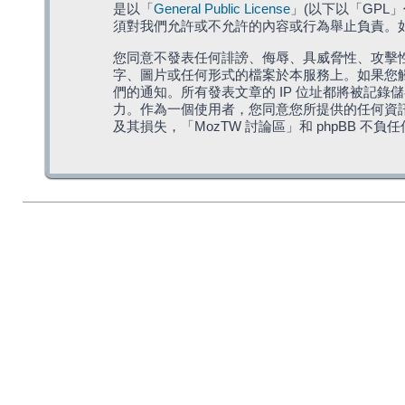
是以「
General Public License
」(以下以「GPL
須對我們允許或不允許的內容或行為舉止負責。如果
您同意不發表任何誹謗、侮辱、具威脅性、攻擊性
字、圖片或任何形式的檔案於本服務上。如果您觸
們的通知。所有發表文章的 IP 位址都將被記錄
力。作為一個使用者，您同意您所提供的任何資
及其損失，「MozTW 討論區」和 phpBB 不負