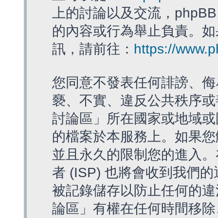
上的討論以及交流，phpBB
的內容或行為舉止負責。如果
訊，請前往：
https://www.
您同意不發表任何誹謗、侮
褻、不實、違反公共秩序或
討論區」所在國家或地域或
的檔案於本服務上。如果您
並且永久的限制您的進入。
者 (ISP) 也將會收到我們
被記錄儲存以防止任何的違法
論區」有權在任何時間移除