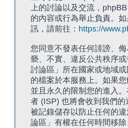
上的討論以及交流，phpBB
的內容或行為舉止負責。如果
訊，請前往：
https://www.
您同意不發表任何誹謗、侮
褻、不實、違反公共秩序或
討論區」所在國家或地域或
的檔案於本服務上。如果您
並且永久的限制您的進入。
者 (ISP) 也將會收到我們
被記錄儲存以防止任何的違法
論區」有權在任何時間移除